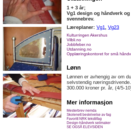
1 + 3 år;
Vg1 design og håndverk og 3 
svennebrev.
Læreplaner:
Vg1
,
Vg23
Kulturringen Akershus
Vilbli.no
Jobbfeber.no
Utdanning.no
Opplæringskontoret for små håndv
Lønn
Lønnen er avhengig av om du a
selvstendig næringsdrivende. 
300.000 kroner pr. år, (4/5-10
Mer informasjon
Mesterbrev nemda
Skolenett beskrivelse av fag
Favoritt NRK tekstilfag
Design-håndverk seilmaker
SE OGSÅ ELEVSIDEN