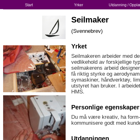
Start
Yrker
Utdanning / Oppl
Seilmaker
(Svennebrev)
Yrket
Seilmakeren arbeider med des
vedlikehold av forskjellige type
seilmakerens arbeid designer 
få riktig styrke og aerodynam
symaskiner, håndverktøy, lim
utstyret han bruker. I arbeide
HMS.
Personlige egenskaper
Du må være kreativ, ha form-
kommunisere godt med kunder
Utdanningen